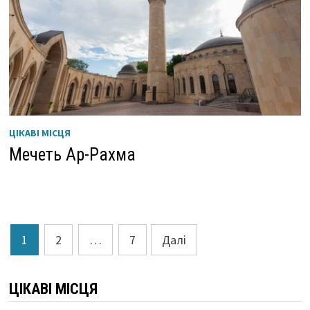
ЦІКАВІ МІСЦЯ
Мечеть Ар-Рахма
Пагінація
1
2
…
7
Далі
записів
ЦІКАВІ МІСЦЯ