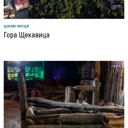
ЦІКАВІ МІСЦЯ
Гора Щекавица