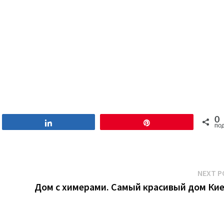
0
Поділитися
Pin
ПОД
NEXT P
Дом с химерами. Самый красивый дом Кие