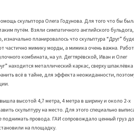
омощь скульптора Олега Годунова. Для того что бы был
аким путём. Взяли симпатичного английского бульдога,
, изначально планировалось что скульптура “Друг” буде
оют частично мимику морды, а мимика очень важна. Рабо
улочного комбината, на ул. Дегтярёвской, Иван и Олег
руг” находится металлический каркас, сверху шпаклёвка
анить всё в тайне, для эффекта неожиданности, поэтом
ции.
вышла высотой 4,7 метра, 4 метра в ширину и около 2-х
тавить скульптуру на место. Для этого специально выпис
е поднимать провода. ГАИ сопровождало ценный груз д
становили на площадку.