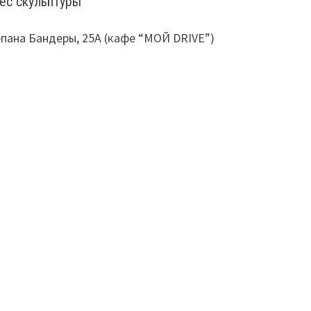
ес скульптуры
тепана Бандеры, 25А (кафе “МОЙ DRIVE”)