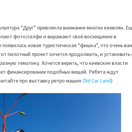
кульптура “Друг” привлекла внимание многих киевлян. Е
делают фото/селфи и выражают своё восхищение в
е появилась новая туристическая “фишка”, что очень ва
тот пилотный проект хочется продолжить, и установить 
 разную тематику. Хочется верить, что киевские власти
жет финансирование подобных вещей. Ребята ждут
очитайте про выставку ретро машин
Old Car Land
)