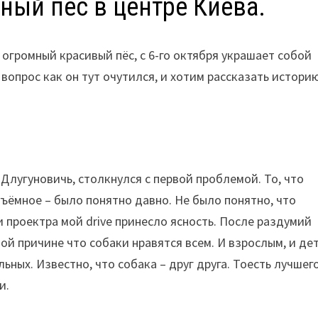
мный пёс в центре Киева.
т огромный красивый пёс, с 6-го октября украшает собой
вопрос как он тут очутился, и хотим рассказать истори
 Длугуновичь, столкнулся с первой проблемой. То, что
бъёмное – было понятно давно. Не было понятно, что
 проектра мой drive принесло ясность. После раздумий
той причине что собаки нравятся всем. И взрослым, и де
ных. Известно, что собака – друг друга. Тоесть лучшег
и.